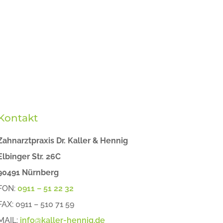
Kontakt
Zahnarztpraxis Dr. Kaller & Hennig
Elbinger Str. 26C
90491 Nürnberg
FON:
0911 – 51 22 32
FAX: 0911 – 510 71 59
MAIL:
info@kaller-hennig.de