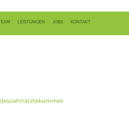
TEAM
LEISTUNGEN
JOBS
KONTAKT
andeszahnärztekammer